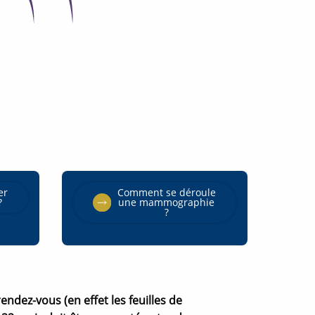
er
Comment se déroule
?
une mammographie
O
?
u
v
e
r
t
u
r
e
n
dez-vous (en effet les feuilles de
o