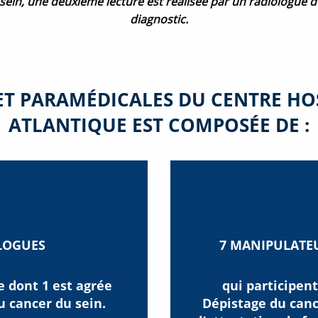
ein, une deuxième lecture est réalisée par un radiologue d
diagnostic.
ET PARAMÉDICALES DU CENTRE HO
ATLANTIQUE EST COMPOSÉE DE :
LOGUES
7 MANIPULATE
e dont
1 est agrée
qui participen
u cancer du sein.
Dépistage du can