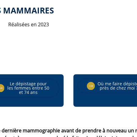
S MAMMAIRES
Réalisées en 2023
Le dépistage pour
Où me faire dépist
O
les femmes entre 50
près de chez moi 
O
u
et 74 ans
u
v
v
e
e
r
r
t
t
u
u
r
r
e
e
n
n
tre dernière mammographie avant de prendre à nouveau un ren
o
o
u