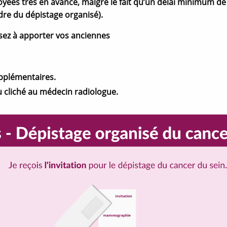
u
oyées très en avance, malgré le fait qu’un délai minimum de
v
v
e
e du dépistage organisé).
e
l
l
l
l
e
sez à apporter vos anciennes
e
f
f
e
e
n
n
ê
ê
t
t
r
upplémentaires.
r
e
e
du cliché au médecin radiologue.