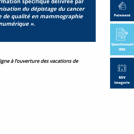
ormation spécifique délivrée par
nisation du dépistage du cancer
le de qualité en mammographie
Paiement
numérique ».
Questionnair
IRM
igne à l’ouverture des vacations de
RDV
Imagerie