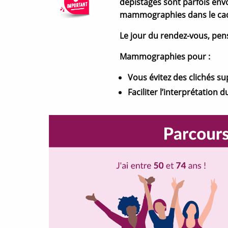
u
dépistages sont parfois env
v
mammographies dans le cadr
e
l
l
Le jour du rendez-vous, pen
e
f
e
Mammographies pour :
n
ê
t
Vous évitez des clichés s
r
e
Faciliter l’interprétation 