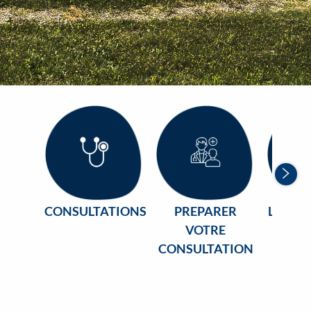
Sui
CONSULTATIONS
PREPARER
LES SE
VOTRE
S
CONSULTATION