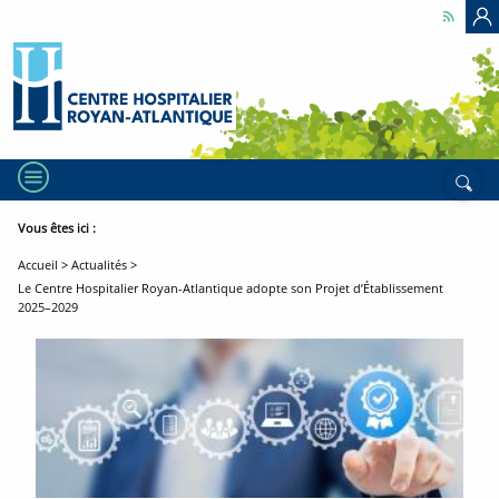
Accéder
Accéder
Accéder
C
au
au
au
contenu
menu
pied
principal
principal
de
page
MENU
Rech
Vous êtes ici :
Fil
Accueil
Actualités
d'ariane
Le Centre Hospitalier Royan-Atlantique adopte son Projet d’Établissement
2025–2029